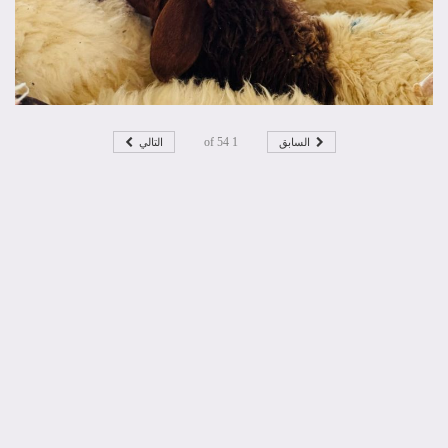
السابق
التالي
54
of
1