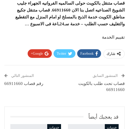
قصاب متنقل بالكويت حولى السالميه الفروانيه الجهراء جليب
الشويخ الصناعيه اتصل بنا الان 66911660. قصاب متنقل جكيع
مناطق الكويت خدمة الذبح بالمسلخ او امام المنزل مع التقطيع
والتغليف حسب الطلب – خدمة سـ24ـاعة فى الاسبوع …
تقييم الخدمة
Google+
Twitter
Facebook
شارك
Pinterest
WhatsApp
ReddIt
Email
المنشور السابق
المنشور التالي
قصاب تحت طلب بالكويت
رقم قصاب 66911660
66911660
قد يعجبك أيضاً
خدمات
خدمات