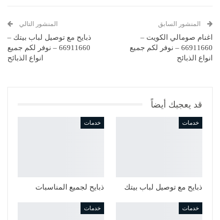
Pinterest
WhatsApp
ReddIt
Email
المنشور السابق
المنشور التالي
اغنام صومالي الكويت –
ذبايح مع توصيل لباب بيتك –
66911660 – نوفر لكم جميع
66911660 – نوفر لكم جميع
انواع الذبائح
انواع الذبائح
قد يعجبك أيضاً
خدمات
خدمات
ذبايح مع توصيل لباب بيتك
ذبايح لجميع المناسبات
خدمات
خدمات