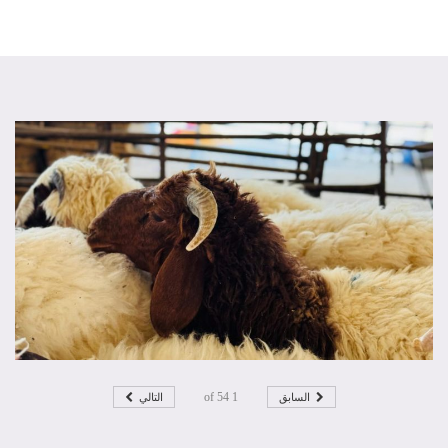
السابق
التالي
54
of
1