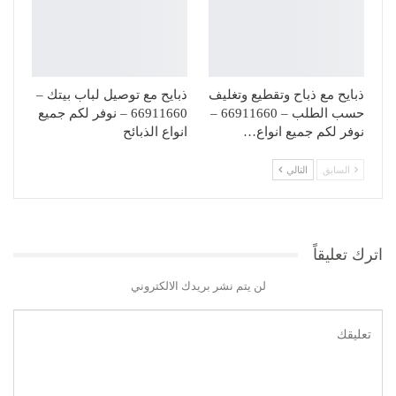
ذبايح مع ذباح وتقطيع وتغليف
ذبايح مع توصيل لباب بيتك –
حسب الطلب – 66911660 –
66911660 – نوفر لكم جميع
نوفر لكم جميع انواع…
انواع الذبائح
السابق
التالي
اترك تعليقاً
لن يتم نشر بريدك الالكتروني